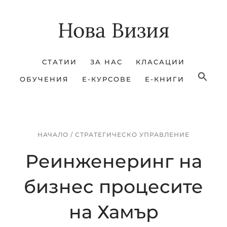
Skip
Skip
Нова Визия
to
to
main
footer
content
СТАТИИ
ЗА НАС
КЛАСАЦИИ
ОБУЧЕНИЯ
Е-КУРСОВЕ
Е-КНИГИ
НАЧАЛО
/
СТРАТЕГИЧЕСКО УПРАВЛЕНИЕ
Реинженеринг на
бизнес процесите
на Хамър