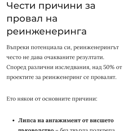
Чести причини за
провал на
реинженеринга
Въпреки потенциала си, реинженерингът
често не дава очакваните резултати.
Според различни изследвания, над 50% от
проектите за реинженеринг се провалят.
Ето някои от основните причини:
Липса на ангажимент от висшето
ръководство
– без твърда подкрепа