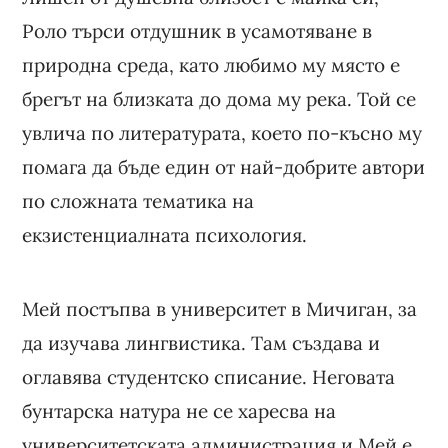
Роло търси отдушник в усамотяване в
природна среда, като любимо му място е
брегът на близката до дома му река. Той се
увлича по литературата, което по-късно му
помага да бъде един от най-добрите автори
по сложната тематика на
екзистенциалната психология.
Мей постъпва в университет в Мичиган, за
да изучава лингвистика. Там създава и
оглавява студентско списание. Неговата
бунтарска натура не се харесва на
университетската администрация и Мей е