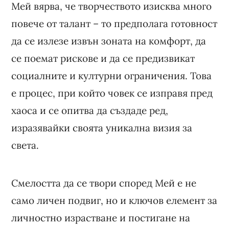
Мей вярва, че творчеството изисква много
повече от талант – то предполага готовност
да се излезе извън зоната на комфорт, да
се поемат рискове и да се предизвикат
социалните и културни ограничения. Това
е процес, при който човек се изправя пред
хаоса и се опитва да създаде ред,
изразявайки своята уникална визия за
света.
Смелостта да се твори според Мей е не
само личен подвиг, но и ключов елемент за
личностно израстване и постигане на