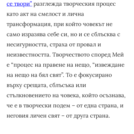
се твори”
разглежда творческия процес
като акт на смелост и лична
трансформация, при който човекът не
само изразява себе си, но и се сблъсква с
несигурността, страха от провал и
неизвестността. Творчеството според Мей
е “процес на правене на нещо, “извеждане
на нещо на бял свят”. То е фокусирано
върху срещата, сблъсъка или
стълкновението на човека, който осъзнава,
че е в творчески подем – от една страна, и
неговия личен свят – от друга страна.