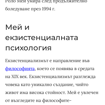
Роло Мей умира след продължително
боледуване през 1994 г.
Мей и
екзистенциалната
психология
Екзистенциализмът е направление във
философията
, което се появява в средата
на ХІХ век. Екзистенциализмът разглежда
човека като уникално създание, чийто
живот има висока стойност. Мей е увлечен
от възгледите на философите-