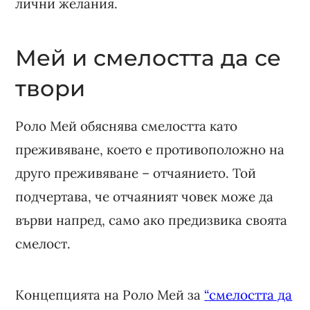
лични желания.
Мей и смелостта да се
твори
Роло Мей обяснява смелостта като
преживяване, което е противоположно на
друго преживяване – отчаянието. Той
подчертава, че отчаяният човек може да
върви напред, само ако предизвика своята
смелост.
Концепцията на Роло Мей за
“смелостта да