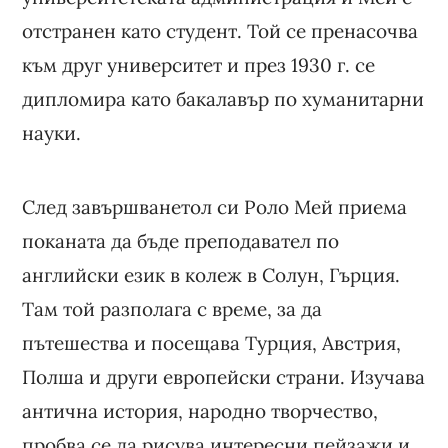
отстранен като студент. Той се пренасочва
към друг университет и през 1930 г. се
дипломира като бакалавър по хуманитарни
науки.
След завършванетол си Роло Мей приема
поканата да бъде преподавател по
английски език в колеж в Солун, Гърция.
Там той разполага с време, за да
пътешества и посещава Турция, Австрия,
Полша и други европейски страни. Изучава
антична история, народно творчество,
пробва се да рисува интересни пейзажи и