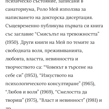
психическо състояние, записани в
санаториума, Роло Мей използва за
написването на докторска дисертация.
Същевременно публикува първата си книга
със заглавие “Смисълът на тревожността”
(1950). Други книги на Мей по темите за
свободната воля, преживяванията,
любовта, властта, невинността и
творчеството са: “Човекът в търсене на
себе си” (1953), “Изкуството на
психологическото консултиране” (1965),
“Любов и воля” (1969), “Смелостта да
твориш” (1975), “Власт и невинност” (1981) и
др.