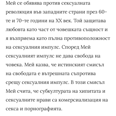
Мей се обявява против сексуалната
революция във западните страни през 60-
те и 70-те години на ХХ век. Той защитава
любовта като част от човешката същност и
я възприема като пълна противоположност
на сексуалния импулс. Според Мей
сексуалният импулс не дава свобода на
човека. Мей казва, че истинският смисъл
на свободата е вътрешната съпротива
срещу сексуалния импулс. В този смисъл
Мей счита, че субкултурата на хипитата и
сексуалните нрави са комерсиализация на
секса и порнографията.