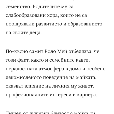
семейство. Родителите му са
слабообразовани хора, които не са
поощрявали развитието и образованието
на своите деца.
По-късно самит Роло Мей отбелязва, че
този факт, както и семейните кавги,
нерадостната атмосфера в дома и особено
лекомисленото поведение на майката,
оказват влияние на личния му живот,
професионалните интереси и кариера.
Лишен от душевна близост с майка си,