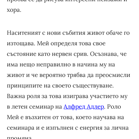
хора.
Наситеният с нови събития живот обаче го
изтощава. Мей определя това свое
състояние като нервен срив. Осъзнава, че
има нещо неправилно в начина му на
живот и че вероятно трябва да преосмисли
принципите на своето съществуване.
Важна роля за това изиграва участието му
в летен семинар на
Алфред Адлер
. Роло
Мей е възхитен от това, което научава на
семинара и е изпълнен с енергия за лична
промяна.