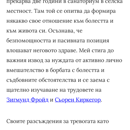
прекарва две години в санаториум в селска
местност. Там той се опитва да формира
някакво свое отношение към болестта и
към живота си. Осъзнава, че
безпомощността и пасивната позиция
влошават неговото здраве. Мей стига до
важния извод за нуждата от активно лично
вмешателство в борбата с болестта и
съдбовните обстоятелства и се заема с
щателно изучаване на трудовете на
Зигмунд Фройд
и
Сьорен Киркегор
.
Своите разсъждения за тревогата като