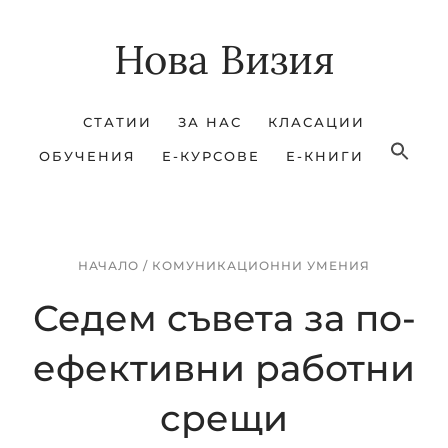
Skip
Skip
Нова Визия
to
to
main
footer
content
СТАТИИ
ЗА НАС
КЛАСАЦИИ
ОБУЧЕНИЯ
Е-КУРСОВЕ
Е-КНИГИ
НАЧАЛО
/
КОМУНИКАЦИОННИ УМЕНИЯ
Седем съвета за по-
ефективни работни
срещи