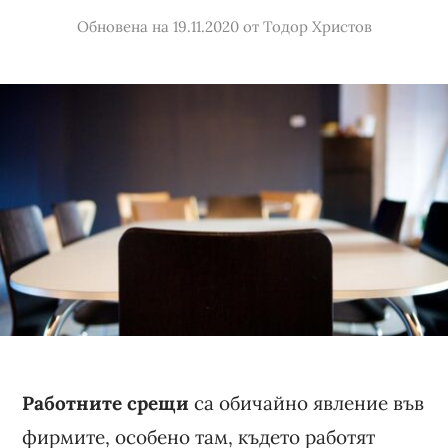
Обновена на 19.11.2020
от
Тодор Христов
Работните срещи
са обичайно явление във
фирмите, особено там, където работят