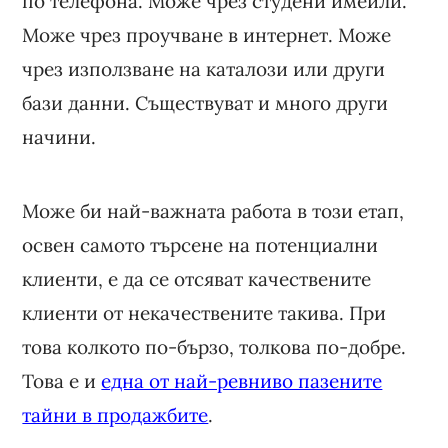
по телефона. Може чрез студени имейли.
Може чрез проучване в интернет. Може
чрез използване на каталози или други
бази данни. Съществуват и много други
начини.
Може би най-важната работа в този етап,
освен самото търсене на потенциални
клиенти, е да се отсяват качествените
клиенти от некачествените такива. При
това колкото по-бързо, толкова по-добре.
Това е и
една от най-ревниво пазените
тайни в продажбите
.