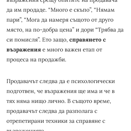
да им продаде. “Много е скъпо”, “Нямам
пари”, “Мога да намеря същото от друго
място, на по-добра цена” и дори “Трябва да
си помисля”. Ето защо,
справянето с
възражения
е много важен етап от
процеса на продажби.
Продавачът следва да е психологически
подготвен, че възражения ще има и че в
тях няма нищо лично. В същото време,
продавачът следва да разполага с
отрепетирани техники за справяне с
възраженията.