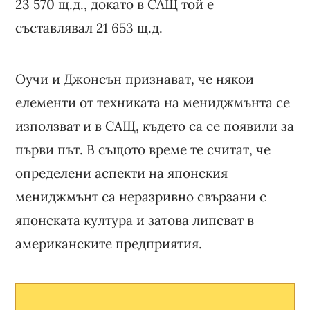
23 570 щ.д., докато в САЩ той е
съставлявал 21 653 щ.д.
Оучи и Джонсън признават, че някои
елементи от техниката на мениджмънта се
използват и в САЩ, където са се появили за
първи път. В същото време те считат, че
определени аспекти на японския
мениджмънт са неразривно свързани с
японската култура и затова липсват в
американските предприятия.