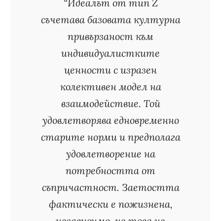
“Идеалът от тип Z
съчетава базовата културна
привързаност към
индивидуалистките
ценности с изразен
колективен модел на
взаимодействие. Той
удовлетворява едновременно
старите норми и предполага
удовлетворение на
потребността от
съпричастност. Заетостта
фактически е пожизнена,
независимо, че това не