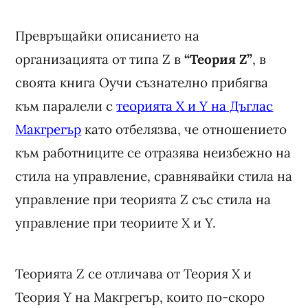
Превръщайки описанието на
организацията от типа Z в
“Теория Z”
, в
своята книга Оучи съзнателно прибягва
към паралели с
теорията X и Y на Дъглас
Макгрегър
като отбелязва, че отношението
към работниците се отразява неизбежно на
стила на управление, сравнявайки стила на
управление при теорията Z със стила на
управление при теориите X и Y.
Теорията Z се отличава от Теория X и
Теория Y на Макгрегър, които по-скоро