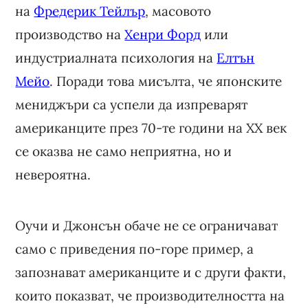
на
Фредерик Тейлър
, масовото
производство на
Хенри Форд
или
индустриалната психология на
Елтън
Мейо
. Поради това мисълта, че японските
мениджъри са успели да изпреварят
американците през 70-те години на ХХ век
се оказва не само неприятна, но и
невероятна.
Оучи и Джонсън обаче не се ограничават
само с приведения по-горе пример, а
запознават американците и с други факти,
които показват, че производителността на