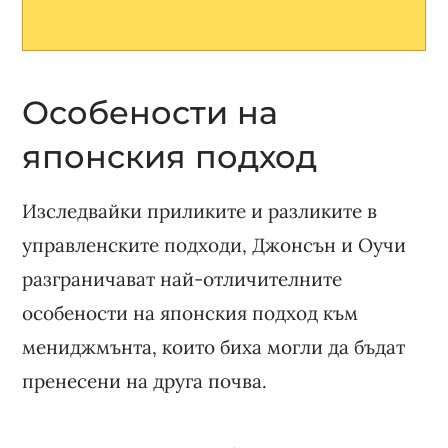
Особености на
японския подход
Изследвайки приликите и разликите в
управленските подходи, Джонсън и Оучи
разграничават най-отличителните
особености на японския подход към
мениджмънта, които биха могли да бъдат
пренесени на друга почва.