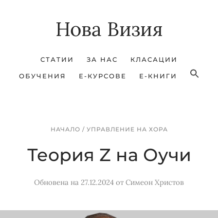
Skip
Skip
Нова Визия
to
to
main
footer
content
СТАТИИ
ЗА НАС
КЛАСАЦИИ
ОБУЧЕНИЯ
Е-КУРСОВЕ
Е-КНИГИ
НАЧАЛО
/
УПРАВЛЕНИЕ НА ХОРА
Теория Z на Оучи
Обновена на 27.12.2024
от
Симеон Христов