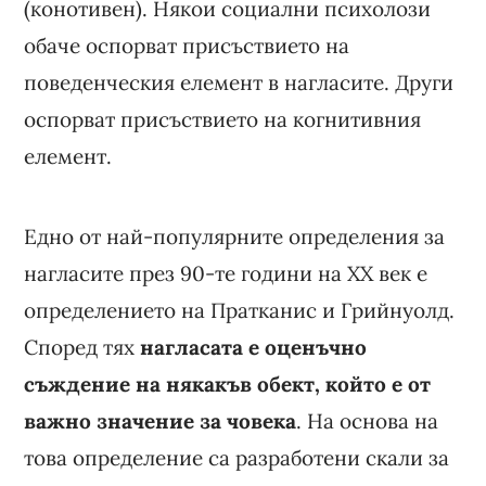
(конотивен). Някои социални психолози
обаче оспорват присъствието на
поведенческия елемент в нагласите. Други
оспорват присъствието на когнитивния
елемент.
Едно от най-популярните определения за
нагласите през 90-те години на ХХ век е
определението на Пратканис и Грийнуолд.
Според тях
нагласата е оценъчно
съждение на някакъв обект, който е от
важно значение за човека
. На основа на
това определение са разработени скали за