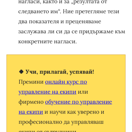
нагласи, както и за „резултата от
следването им“. Ние претегляме тези
два показателя и преценяваме
заслужава ли си да се придържаме към
конкретните нагласи.
🍀 Учи, прилагай, успявай!
Премини
онлайн курс по
управление на екипи
или
фирмено
обучение по управление
на екипи
и научи как уверено и
професионално да управляваш
екипи от сътрудници.