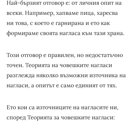
Най-бързият отговор е: от личния опит на
всеки. Например, хапваме пица, харесва
ни това, с което е гарнирана и ето как
формираме своята нагласа към тази храна.
Този отговор е правилен, но недостатъчно
точен. Теорията на човешките нагласи
разглежда няколко възможни източника на
нагласи, а опитът е само единият от тях.
Ето кои са източниците на нагласите ни,
според Теорията за човешките нагласи: