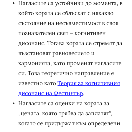
Нагласите са устойчиви до момента, в
който хората се сблъскат с някакво
състояние на несъвместимост в своя
познавателен свят – когнитивен
дисонанс. Тогава хората се стремят да
възстановят равновесието и
хармонията, като променят нагласите
си. Това теоретично направление е
известно като
Теория за когнитивния
дисонанс на Фестингър
.
Нагласите са оценки на хората за
„цената, която трябва да заплатят“,
когато се придържат към определени