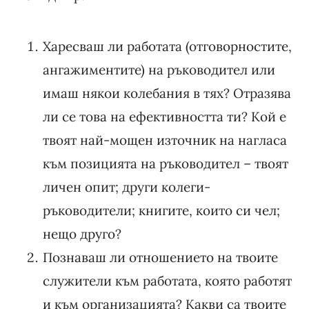
Харесваш ли работата (отговорностите,
ангажиментите) на ръководител или
имаш някои колебания в тях? Отразява
ли се това на ефективността ти? Кой е
твоят най-мощен източник на нагласа
към позицията на ръководител – твоят
личен опит; други колеги-
ръководители; книгите, които си чел;
нещо друго?
Познаваш ли отношението на твоите
служители към работата, която работят
и към организацията? Какви са твоите