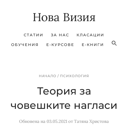
Skip
Skip
Нова Визия
to
to
main
footer
content
СТАТИИ
ЗА НАС
КЛАСАЦИИ
ОБУЧЕНИЯ
Е-КУРСОВЕ
Е-КНИГИ
НАЧАЛО
/
ПСИХОЛОГИЯ
Теория за
човешките нагласи
Обновена на 03.05.2021
от
Татяна Христова