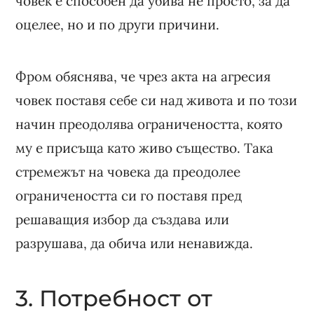
човек е способен да убива не просто, за да
оцелее, но и по други причини.
Фром обяснява, че чрез акта на агресия
човек поставя себе си над живота и по този
начин преодолява ограничеността, която
му е присъща като живо същество. Така
стремежът на човека да преодолее
ограничеността си го поставя пред
решаващия избор да създава или
разрушава, да обича или ненавижда.
3. Потребност от