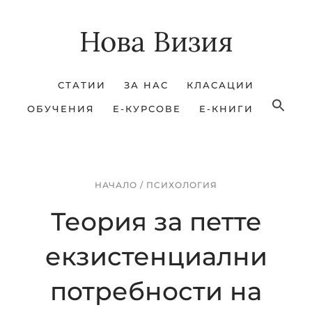
Skip
Skip
Нова Визия
to
to
main
footer
content
СТАТИИ
ЗА НАС
КЛАСАЦИИ
ОБУЧЕНИЯ
Е-КУРСОВЕ
Е-КНИГИ
НАЧАЛО
/
ПСИХОЛОГИЯ
Теория за петте
екзистенциални
потребности на