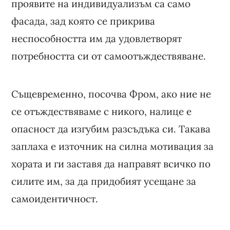
проявите на индивидуализъм са само
фасада, зад която се прикрива
неспособността им да удовлетворят
потребността си от самоотъждествяване.
Същевременно, посочва Фром, ако ние не
се отъждествяваме с никого, налице е
опасност да изгубим разсъдъка си. Такава
заплаха е източник на силна мотивация за
хората и ги заставя да направят всичко по
силите им, за да придобият усещане за
самоидентичност.