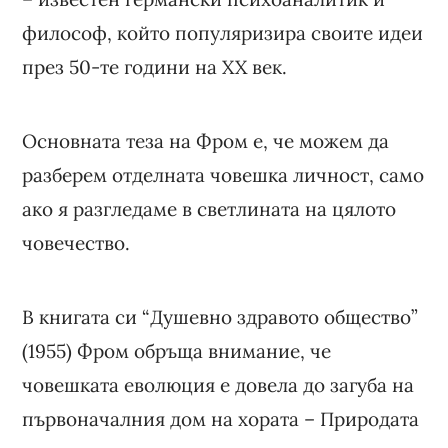
философ, който популяризира своите идеи
през 50-те години на XX век.
Основната теза на Фром е, че можем да
разберем отделната човешка личност, само
ако я разгледаме в светлината на цялото
човечество.
В книгата си “Душевно здравото общество”
(1955) Фром обръща внимание, че
човешката еволюция е довела до загуба на
първоначалния дом на хората – Природата