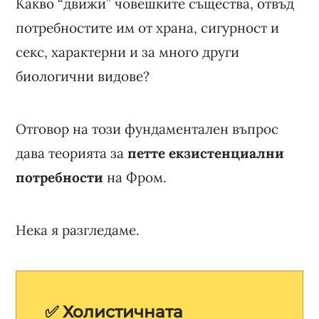
Какво “движи” човешките същества, отвъд
потребностите им от храна, сигурност и
секс, характерни и за много други
биологични видове?
Отговор на този фундаментален въпрос
дава теорията за
петте екзистенциални
потребности
на Фром.
Нека я разгледаме.
✅ Холистичната