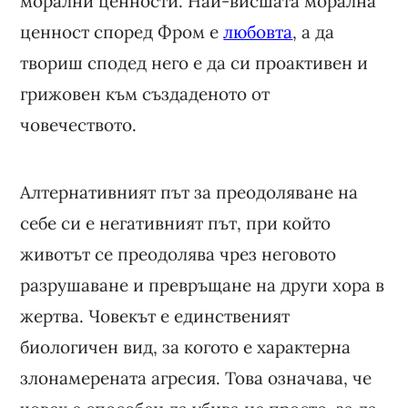
морални ценности. Най-висшата морална
ценност според Фром е
любовта
, а да
твориш сподед него е да си проактивен и
грижовен към създаденото от
човечеството.
Алтернативният път за преодоляване на
себе си е негативният път, при който
животът се преодолява чрез неговото
разрушаване и превръщане на други хора в
жертва. Човекът е единственият
биологичен вид, за когото е характерна
злонамерената агресия. Това означава, че