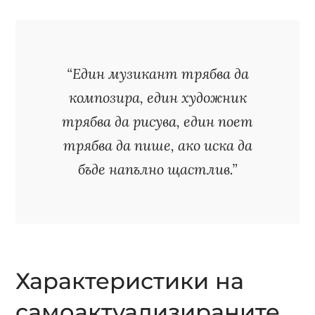
“Един музикант трябва да
композира, един художник
трябва да рисува, един поет
трябва да пише, ако иска да
бъде напълно щастлив.”
Характеристики на
самоактуализираните