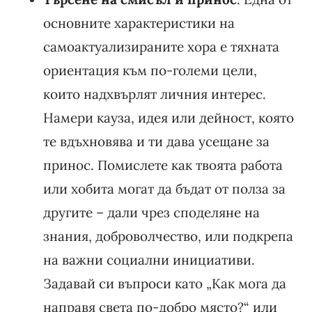
основните характеристики на
самоактуализираните хора е тяхната
ориентация към по-големи цели,
които надхвърлят личния интерес.
Намери кауза, идея или дейност, която
те вдъхновява и ти дава усещане за
принос. Помислете как твоята работа
или хобита могат да бъдат от полза за
другите – дали чрез споделяне на
знания, доброволчество, или подкрепа
на важни социални инициативи.
Задавай си въпроси като „Как мога да
направя света по-добро място?“ или