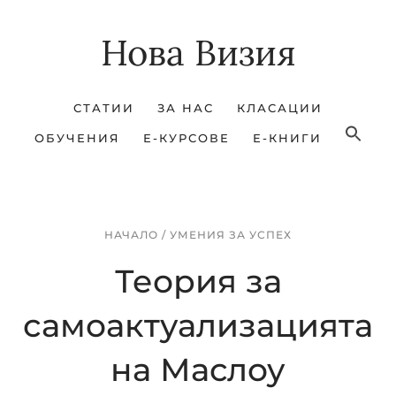
Skip
Skip
Нова Визия
to
to
main
footer
content
СТАТИИ
ЗА НАС
КЛАСАЦИИ
ОБУЧЕНИЯ
Е-КУРСОВЕ
Е-КНИГИ
НАЧАЛО
/
УМЕНИЯ ЗА УСПЕХ
Теория за
самоактуализацията
на Маслоу