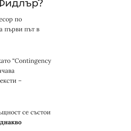
 Фидлър?
есор по
а първи път в
като “Contingency
ачава
тексти –
същност се състои
еднакво