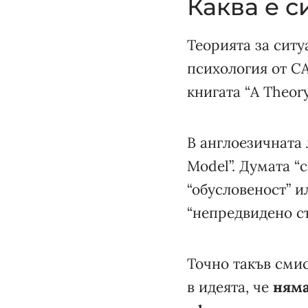
Каква е 
Теорията за сит
психология от СА
книгата “A Theory
В англоезичната 
Model”. Думата “
“обусловеност” и
“непредвидено съ
Точно такъв смис
в идеята, че
няма