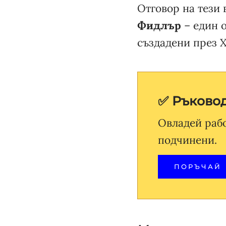
Отговор на тези
Фидлър
– един о
създадени през Х
✅ Ръковод
Овладей раб
подчинени.
ПОРЪЧАЙ