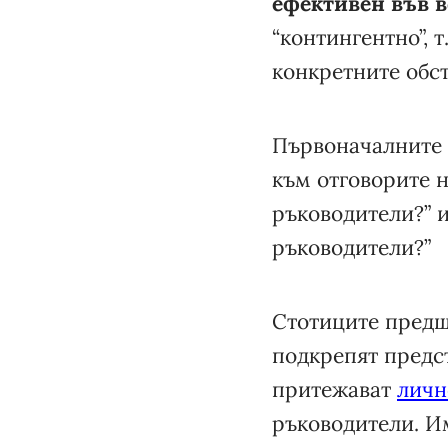
ефективен във в
“контингентно”, т
конкретните обст
Първоначалните 
към отговорите н
ръководители?” и
ръководители?”
Стотиците предш
подкрепят предст
притежават
личн
ръководители. И