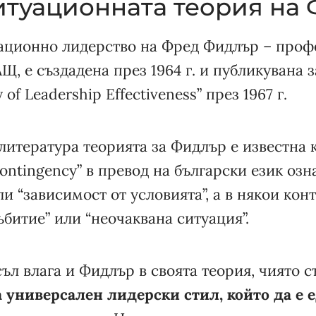
ситуационната теория на
уационно лидерство на Фред Фидлър – проф
Щ, е създадена през 1964 г. и публикувана з
 of Leadership Effectiveness” през 1967 г.
литература теорията за Фидлър е известна 
contingency” в превод на български език озн
ли “зависимост от условията”, а в някои кон
битие” или “неочаквана ситуация”.
ъл влага и Фидлър в своята теория, чиято 
 универсален лидерски стил, който да е 