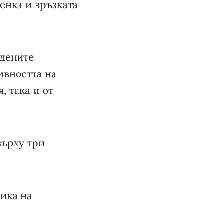
енка и връзката
идените
ивността на
, така и от
върху три
ика на