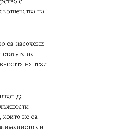
рство е
 съответства на
о са насочени
 статута на
вността на тези
яват да
длъжности
, които не са
вниманието си