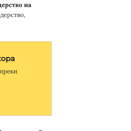
дерство на
дерство,
хора
 преки