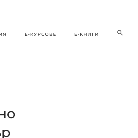
ИЯ
Е-КУРСОВЕ
Е-КНИГИ
но
ър