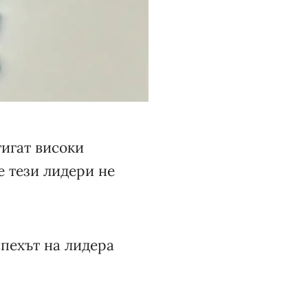
тигат високи
е тези лидери не
спехът на лидера