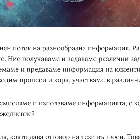
нен поток на разнообразна информация. Ра
е. Ние получаваме и задаваме различни за
емаме и предаваме информация на клиенти,
одим процеси и хора, участваме в различн
осмисляме и използваме информацията, с к
ежедневие?
я, която дава отговор на тези въпроси. Това