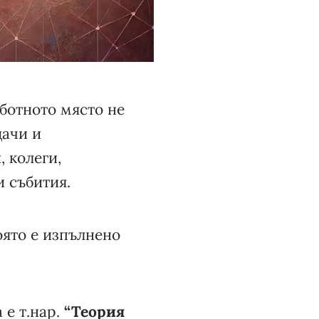
ботното място не
дачи и
 колеги,
и събития.
оято е изпълнено
 е т.нар.
“Теория