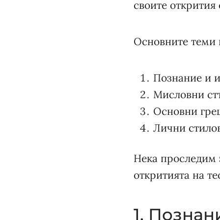
своите открития 
Основните теми в
Познание и 
Мисловни ст
Основни гре
Лични стилов
Нека проследим 
откритията на те
1. Позна