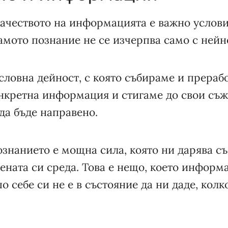
ачеството на информацията е важно условие
амото познание не се изчерпва само с нейн
словна дейност, с която събираме и прераб
нкретна информация и стигаме до свои съ
 да бъде направено.
ознанието е мощна сила, която ни дарява с
ената си среда. Това е нещо, което информа
по себе си не е в състояние да ни даде, колк