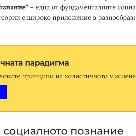
ознание”
– една от фундаменталните соци
теории с широко приложение в разнообраз
ичната парадигма
човите принципи на холистичното мислене
а социалното познание