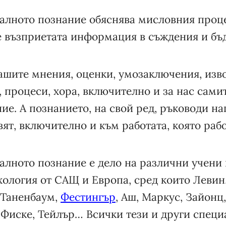
иалното познание обяснява мисловния проце
възприетата информация в съждения и бъд
ашите мнения, оценки, умозаключения, изв
, процеси, хора, включително и за нас сами
ие. А познанието, на свой ред, ръководи н
ят, включително и към работата, която раб
алното познание е дело на различни учени
ология от САЩ и Европа, сред които Левин
 Таненбаум,
Фестингър
, Аш, Маркус, Зайонц
 Фиске, Тейлър… Всички тези и други специ