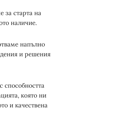
 за старта на
ото наличие.
отваме напълно
ждения и решения
ъс способността
цията, която ни
ото и качествена