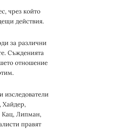
с, чрез който
ещи действия.
оди за различни
те. Съжденията
ашето отношение
отим.
 и изследователи
, Хайдер,
, Кац, Липман,
алисти правят