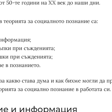
от 50-те години на XX век до наши дни.
 теорията за социалното познание са:
информация;
ъпки при съжденията;
шки при съжденията;
е в познанието.
за какво става дума и как бихме могли да 
орията за социално познание в работата си.
ние и информация