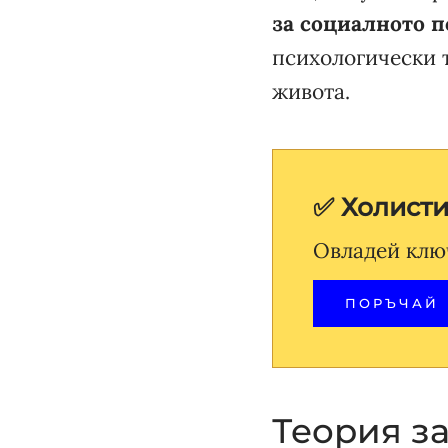
за социалното п
психологически 
живота.
✅ Холист
Овладей клю
ПОРЪЧАЙ
Теория з