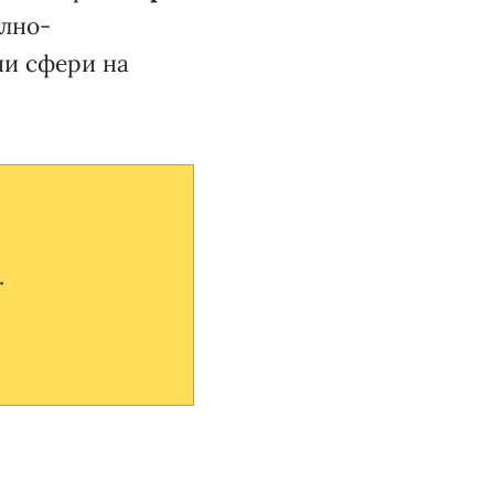
ално-
ни сфери на
.