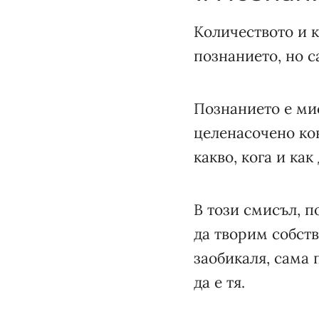
Количеството и к
познанието, но с
Познанието е ми
целенасочено ко
какво, кога и как
В този смисъл, п
да творим собств
заобикаля, сама 
да е тя.