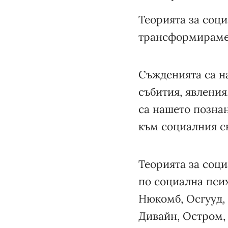
Теорията за соц
трансформираме 
Съжденията са н
събития, явления
са нашето познан
към социалния св
Теорията за соци
по социална псих
Нюкомб, Осгууд,
Дивайн, Остром,