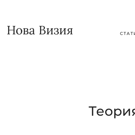
Skip
Skip
to
to
main
footer
Нова Визия
СТАТ
content
Теори