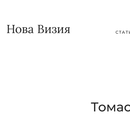
Skip
Skip
to
to
main
footer
Нова Визия
СТАТ
content
Томас