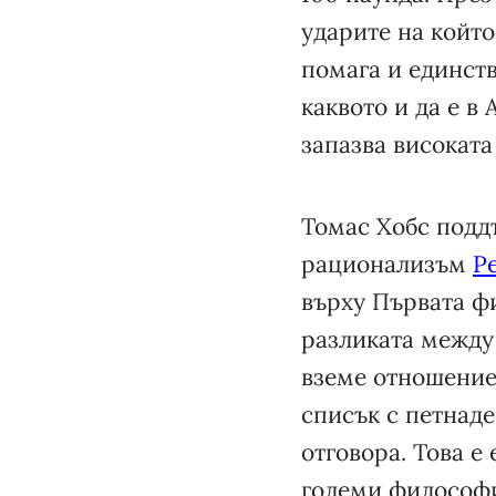
ударите на който
помага и единств
каквото и да е в
запазва високата
Томас Хобс подд
рационализъм
Р
върху Първата фи
разликата между 
вземе отношение 
списък с петнаде
отговора. Това е
големи философ