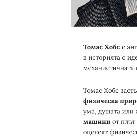
Томас Хобс
е анг
в историята с и
механистичната 
Томас Хобс застъ
физическа прир
ума, душата или 
машини
от плът 
оцелеят физичес