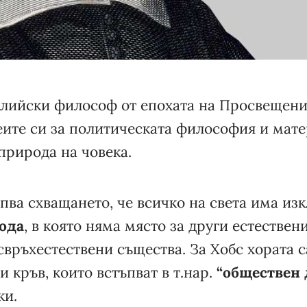
лийски философ от епохата на Просвещение
деите си за политическата философия и мат
природа на човека.
пва схващането, че всичко на света има и
ода
, в която няма място за други естествен
свръхестествени същества. За Хобс хората 
и кръв, които встъпват в т.нар.
“обществен 
ки.