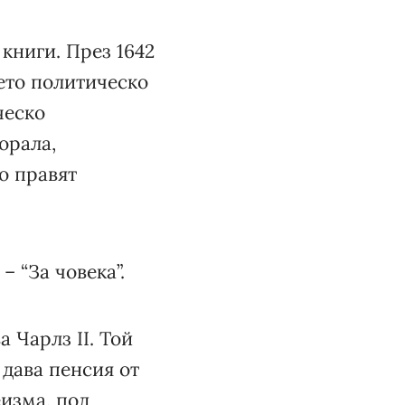
книги. През 1642
оето политическо
ческо
орала,
о правят
 – “За човека”.
а Чарлз II. Той
 дава пенсия от
еизма, под