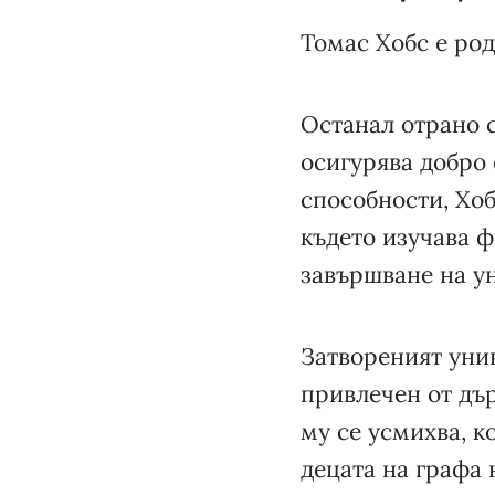
Томас Хобс е род
Останал отрано с
осигурява добро
способности, Хо
където изучава ф
завършване на ун
Затвореният унив
привлечен от дъ
му се усмихва, к
децата на графа 