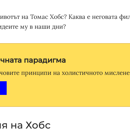
ивотът на Томас Хобс? Каква е неговата фи
идеите му в наши дни?
ичната парадигма
човите принципи на холистичното мислене
я на Хобс