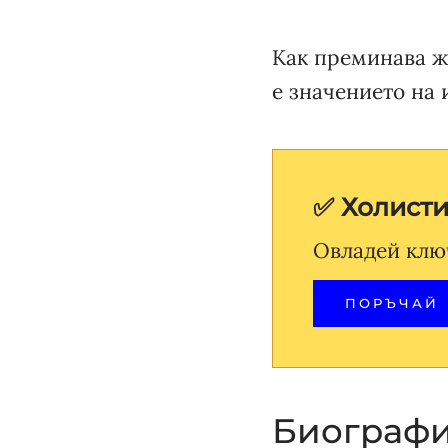
Как преминава ж
е значението на 
✅ Холист
Овладей клю
ПОРЪЧАЙ
Биографи