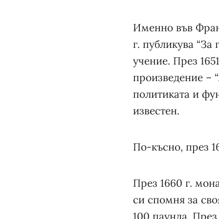
Именно във Фран
г. публикува “За
учение. През 165
произведение – “
политиката и фун
известен.
По-късно, през 165
През 1660 г. мона
си спомня за сво
100 паунда. През