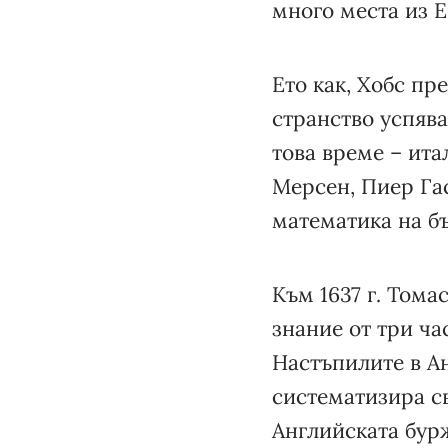
много места из Е
Ето как, Хобс пр
странство успява
това време – ит
Мерсен, Пиер Гас
математика на бъ
Към 1637 г. Тома
знание от три ча
Настъпилите в А
систематизира св
Английската бурж