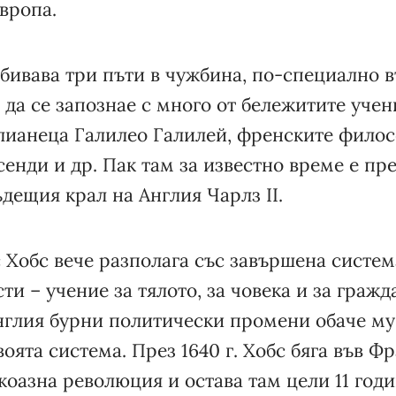
вропа.
ебивава три пъти в чужбина, по-специално в
 да се запознае с много от бележитите уче
алианеца Галилео Галилей, френските фило
енди и др. Пак там за известно време е пр
дещия крал на Англия Чарлз II.
с Хобс вече разполага със завършена систе
сти – учение за тялото, за човека и за гражд
нглия бурни политически промени обаче му
оята система. През 1640 г. Хобс бяга във Ф
оазна революция и остава там цели 11 годи