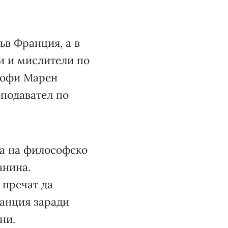
ъв Франция, а в
ни и мислители по
софи Марен
еподавател по
ма на философско
анина.
 пречат да
ранция заради
ни.