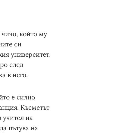
 чичо, който му
ните си
кия университет,
оро след
а в него.
йто е силно
анция. Късметът
н учител на
да пътува на