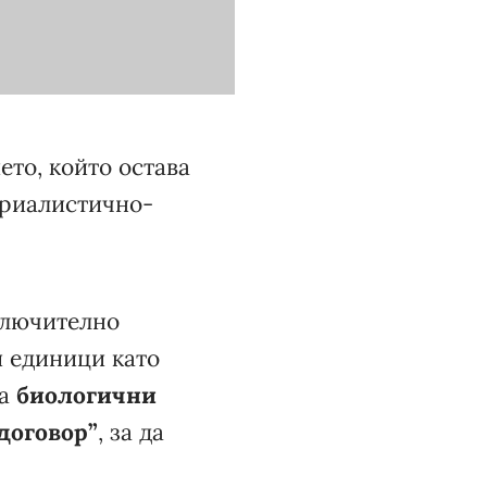
то, който остава
ериалистично-
зключително
и единици като
са
биологични
договор”
, за да