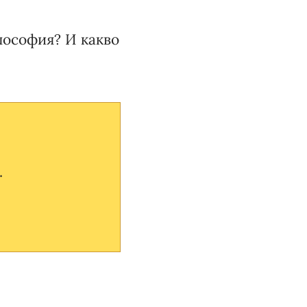
лософия? И какво
.