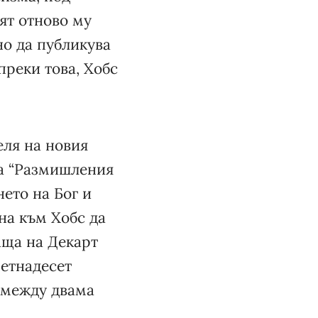
лят отново му
но да публикува
преки това, Хобс
еля на новия
та “Размишления
ето на Бог и
на към Хобс да
аща на Декарт
петнадесет
т между двама