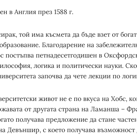
ен в Англия през 1588 г.
ирак, той има късмета да бъде взет от богат
 образование. Благодарение на забележител
бс постъпва петнадесетгодишен в Оксфордс
илософия, логика и политически науки. Ск
иверситета започва да чете лекции по логик
ерситетски живот не е по вкуса на Хобс, ко
ржавата от другата страна на Ламанша – Фр
огато получава предложение да стане часте
на Девъншир, с което получава възможност 