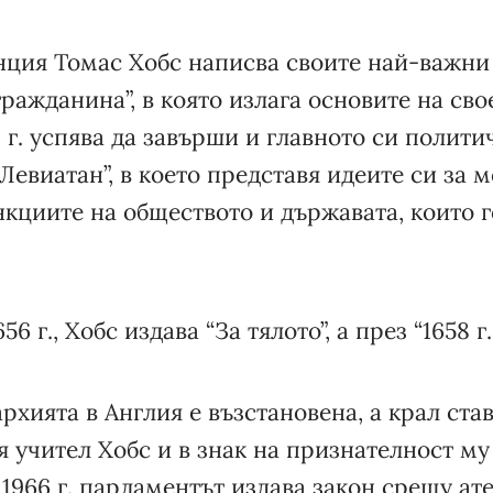
ция Томас Хобс написва своите най-важни 
 гражданина”, в която излага основите на св
1 г. успява да завърши и главното си полити
Левиатан”, в което представя идеите си за м
кциите на обществото и държавата, които г
6 г., Хобс издава “За тялото”, а през “1658 г.
рхията в Англия е възстановена, а крал став
я учител Хобс и в знак на признателност му
 1966 г. парламентът издава закон срещу ат