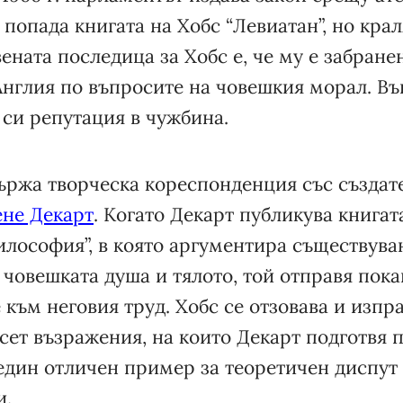
 попада книгата на Хобс “Левиатан”, но кра
ената последица за Хобс е, че му е забране
 Англия по въпросите на човешкия морал. Въ
 си репутация в чужбина.
ържа творческа кореспонденция със създат
ене Декарт
. Когато Декарт публикува книга
лософия”, в която аргументира съществуван
човешката душа и тялото, той отправя пока
към неговия труд. Хобс се отзовава и изпр
сет възражения, на които Декарт подготвя 
 един отличен пример за теоретичен диспу
и.