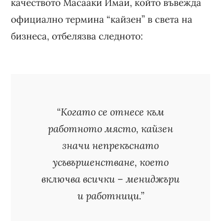
качеството Масааки Имаи, който въвежда
официално термина “кайзен” в света на
бизнеса, отбелязва следното:
“Когато се отнесе към
работното място, кайзен
значи непрекъснато
усъвършенстване, което
включва всички – мениджъри
и работници.”