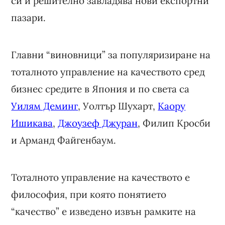
си и решително завладява нови експортни
пазари.
Главни “виновници” за популяризиране на
тоталното управление на качеството сред
бизнес средите в Япония и по света са
Уилям Деминг
, Уолтър Шухарт,
Каору
Ишикава
,
Джоузеф Джуран
, Филип Кросби
и Арманд Файгенбаум.
Тоталното управление на качеството е
философия, при която понятието
“качество” е изведено извън рамките на