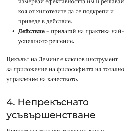
измервай ефективността им и решавай
коя от хипотезите да се подкрепи и
приведе в действие.
Действие
– прилагай на практика най-
успешното решение.
Цикълът на Деминг е ключов инструмент
за приложение на философията на тотално
управление на качеството.
4. Непрекъснато
усъвършенстване
Непрекъснатото усъвършенстване е