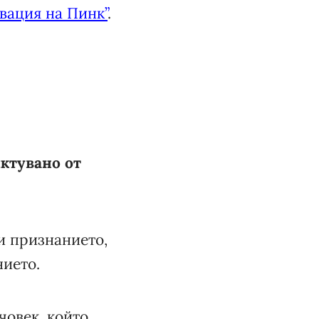
вация на Пинк”
.
иктувано от
и признанието,
нието.
човек, който