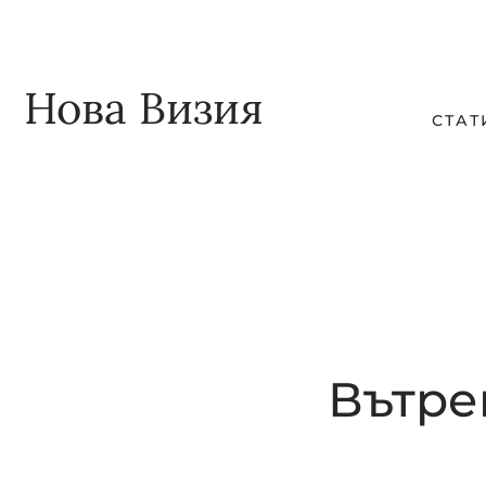
Skip
Skip
to
to
main
footer
Нова Визия
СТАТ
content
Вътре