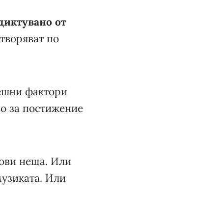
диктувано от
етворяват по
решни фактори
во за постижение
нови неща. Или
музиката. Или