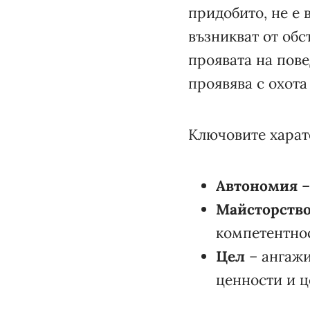
придобито, не е 
възникват от обс
проявата на пове
проявява с охота
Ключовите харат
Автономия
–
Майсторств
компетентнос
Цел
– ангажи
ценности и ц