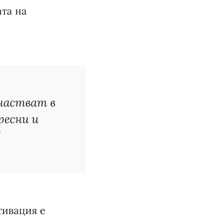
ата на
частват в
ресни и
”
тивация е