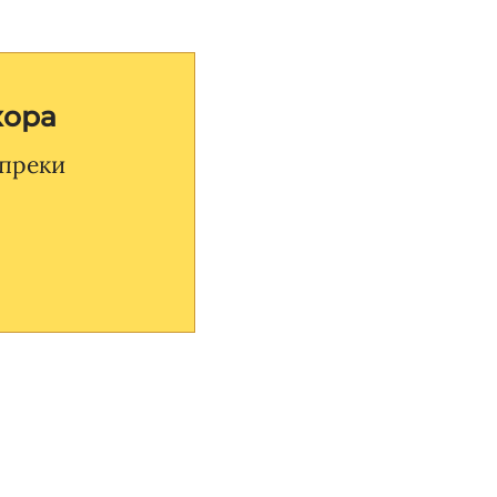
хора
 преки