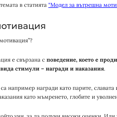
темата в статията
“Модел за вътрешна моти
отивация
 мотивация”?
ция е свързана с
поведение, което е прод
вида стимули – награди и наказания
.
са например награди като парите, славата 
аказания като мъмренето, глобите и уволне
 който учи, за да получи високи оценки. Или 