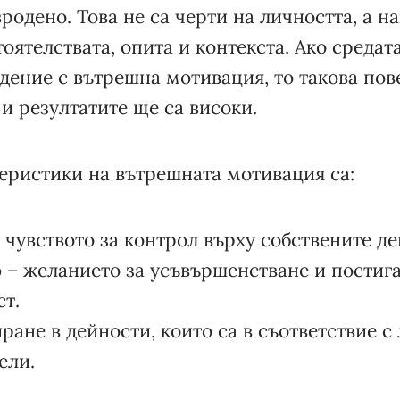
вродено. Това не са черти на личността, а н
тоятелствата, опита и контекста. Ако средат
дение с вътрешна мотивация, то такова пов
 и резултатите ще са високи.
еристики на вътрешната мотивация са:
 чувството за контрол върху собствените де
о
– желанието за усъвършенстване и постига
т.
ране в дейности, които са в съответствие с
ели.