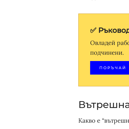
✅ Ръковод
Овладей раб
подчинени.
ПОРЪЧАЙ
Вътрешна
Какво е “вътреш