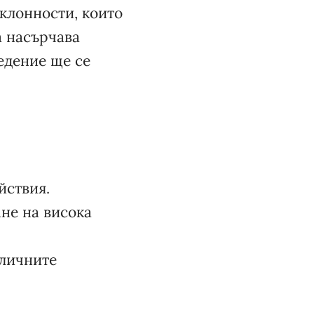
аклонности, които
а насърчава
едение ще се
йствия.
не на висока
 личните