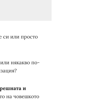
е си или просто
 или някакво по-
изация?
решната и
то на човешкото