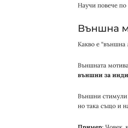
Научи повече по 
Външна м
Какво е “външна
Външната мотива
външни за инди
Външни стимули 
но така също и н
Пример
: Човек,