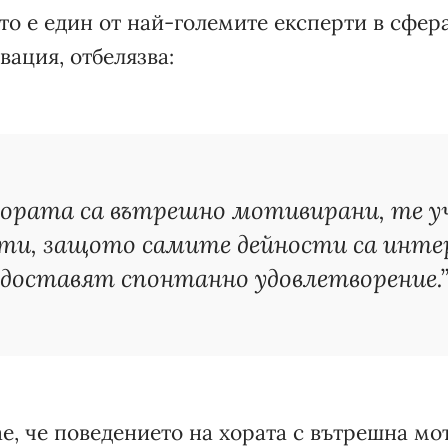
то е един от най-големите експерти в сфер
ация, отбелязва:
хората са вътрешно мотивирани, те у
ти, защото самите дейности са инте
доставят спонтанно удовлетворение.
ае, че поведението на хората с вътрешна мо