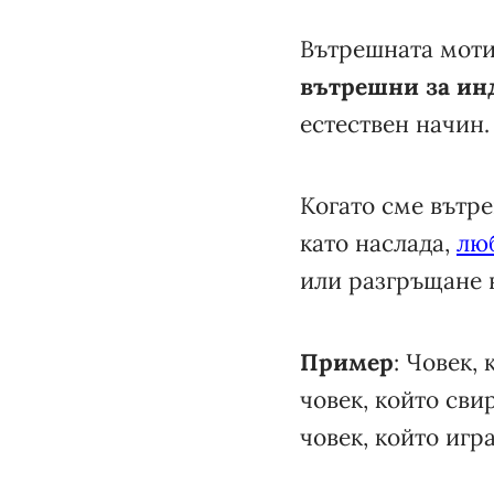
Вътрешната моти
вътрешни за ин
естествен начин.
Когато сме вътр
като наслада,
лю
или разгръщане 
Пример
: Човек,
човек, който сви
човек, който игр