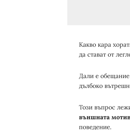
Какво кара хорат
да стават от лег
Дали е обещание 
дълбоко вътрешн
Този въпрос леж
външната моти
поведение.