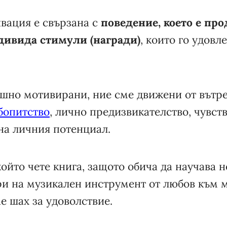
вация е свързана с
поведение, което е про
дивида стимули (награди)
, които го удовл
ешно мотивирани, ние сме движени от вът
бопитство
, лично предизвикателство, чувст
на личния потенциал.
 който чете книга, защото обича да научава 
ри на музикален инструмент от любов към 
ае шах за удоволствие.