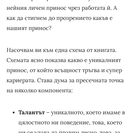
нейния личен принос чрез работата й. А
как да стигнем до прозрението какъв е
нашият принос?
Насочвам ви към една схема от книгата.
Схемата ясно показва какво е уникалният
принос, от който всъщност тръгва и супер
кариерата. Става дума за пресечната точка
на няколко компонента:
Талантът
– уникалното, което имаме в
цялостното ни поведение, това, което
ни се удава да правим лесно, това, за