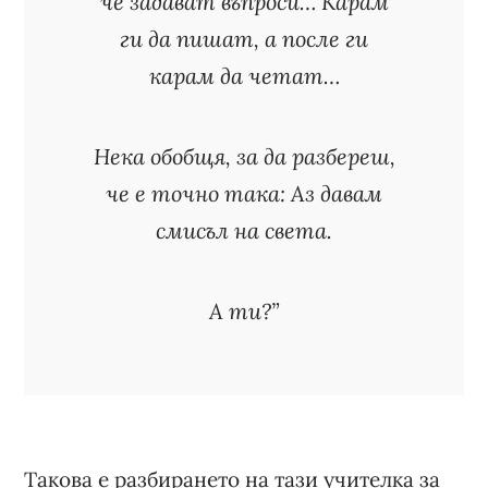
че задават въпроси… Карам
ги да пишат, а после ги
карам да четат…
Нека обобщя, за да разбереш,
че е точно така: Аз давам
смисъл на света.
А ти?”
Такова е разбирането на тази учителка за