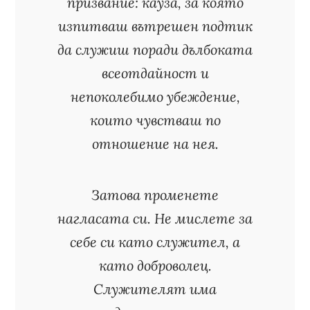
призвание: кауза, за която
изпитваш вътрешен подтик
да служиш поради дълбоката
всеотдайност и
непоколебимо убеждение,
които чувстваш по
отношение на нея.
Затова променете
нагласата си. Не мислете за
себе си като служител, а
като доброволец.
Служителят има