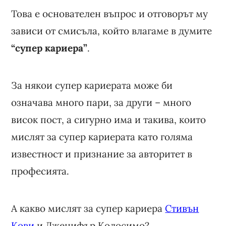
Това е основателен въпрос и отговорът му
зависи от смисъла, който влагаме в думите
“супер кариера”
.
За някои супер кариерата може би
означава много пари, за други – много
висок пост, а сигурно има и такива, които
мислят за супер кариерата като голяма
известност и признание за авторитет в
професията.
А какво мислят за супер кариера
Стивън
Кови
и Дженифър Колосимо?