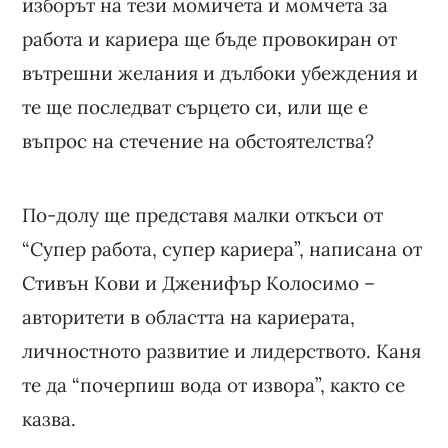
изборът на тези момичета и момчета за
работа и кариера ще бъде провокиран от
вътрешни желания и дълбоки убеждения и
те ще последват сърцето си, или ще е
въпрос на стечение на обстоятелства?
По-долу ще представя малки откъси от
“Супер работа, супер кариера”, написана от
Стивън Кови и Дженифър Колосимо –
авторитети в областта на кариерата,
личностното развитие и лидерството. Каня
те да “почерпиш вода от извора”, както се
казва.