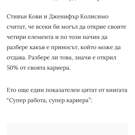
Стивън Кови и Дженифър Колисимо
считат, че всеки би могъл да открие своите
четири елемента и по този начин да
разбере какъв е приносът, който може да
отдава. Разбере ли това, значи е открил
50% от своята кариера.
Ето още един показателен цитат от книгата
“Супер работа, супер кариера”: