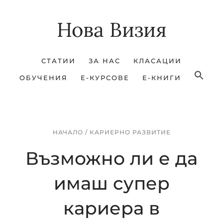
Skip
Skip
Нова Визия
to
to
main
footer
content
СТАТИИ
ЗА НАС
КЛАСАЦИИ
ОБУЧЕНИЯ
Е-КУРСОВЕ
Е-КНИГИ
НАЧАЛО
/
КАРИЕРНО РАЗВИТИЕ
Възможно ли е да
имаш супер
кариера в