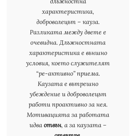
длъжностна
характеристика,
доброволецът – кауза.
Разликата между двете е
очевидна. Длъжностната
характеристика е външно
условия, което служителят
“ре-активно” приема.
Каузата е вътрешно
убеждение и доброволецът
работи проактивно за нея.
Мотивацията за работата
идва
отвън
, а за каузата –
отвътре
.