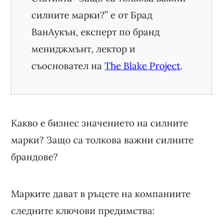
силните марки?” е от Брад
ВанАукън, експерт по бранд
мениджмънт, лектор и
съосновател на
The Blake Project
.
Какво е бизнес значението на силните
марки? Защо са толкова важни силните
брандове?
Марките дават в ръцете на компаниите
следните ключови предимства: