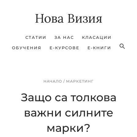
Skip
Skip
Нова Визия
to
to
main
footer
content
СТАТИИ
ЗА НАС
КЛАСАЦИИ
ОБУЧЕНИЯ
Е-КУРСОВЕ
Е-КНИГИ
НАЧАЛО
/
МАРКЕТИНГ
Защо са толкова
важни силните
марки?