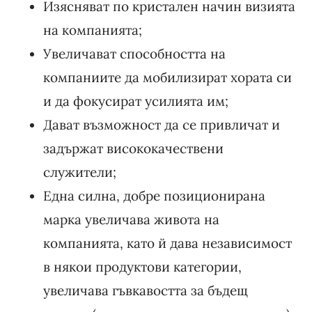
Изясняват по кристален начин визията
на компанията;
Увеличават способността на
компаниите да мобилизират хората си
и да фокусират усилията им;
Дават възможност да се привличат и
задържат висококачествени
служители;
Една силна, добре позиционирана
марка увеличава живота на
компанията, като й дава независимост
в някои продуктови категории,
увеличава гъвкавостта за бъдещ