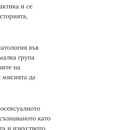
актика и се
сторията,
патология във
малка група
вите на
с мисията да
хосексуалното
есъзнаваното като
та и изкуството.