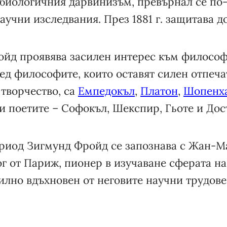
биологичния дарвинизъм, превърнал се по-
аучни изследвания. През 1881 г. защитава д
ройд проявява засилен интерес към философ
ед философите, които оставят силен отпеча
творчество, са
Емпедокъл
,
Платон
,
Шопенх
и поетите – Софокъл, Шекспир, Гьоте и Дос
ериод Зигмунд Фройд се запознава с Жан-
г от Париж, пионер в изучаване сферата на
силно вдъхновен от неговите научни трудов