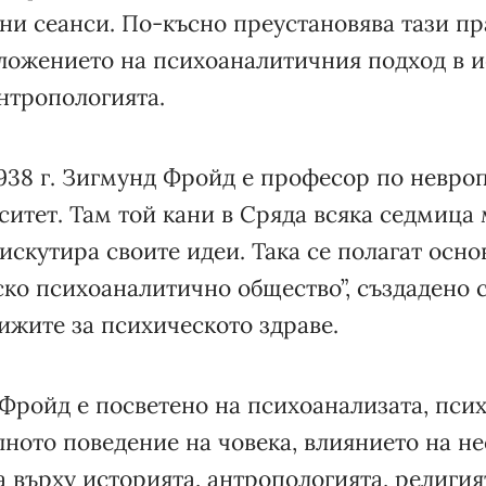
и сеанси. По-късно преустановява тази пр
ложението на психоаналитичния подход в и
нтропологията.
938 г. Зигмунд Фройд е професор по невро
итет. Там той кани в Сряда всяка седмица 
дискутира своите идеи. Така се полагат осно
ко психоаналитично общество”, създадено 
ижите за психическото здраве.
 Фройд е посветено на психоанализата, пси
лното поведение на човека, влиянието на н
а върху историята, антропологията, религия