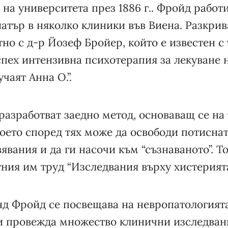
на университета през 1886 г.. Фройд работи
атър в няколко клиники във Виена. Разкрив
но с д-р Йозеф Бройер, който е известен с 
спех интензивна психотерапия за лекуване 
чаят Анна О.”.
азработват заедно метод, основаващ се на т
което според тях може да освободи потисна
явания и да ги насочи към “съзнаваното”. Т
ния им труд “Изследвания върху хистерията”
нд Фройд се посвещава на невропатологият
и провежда множество клинични изследван