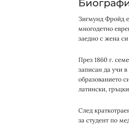
Биографи
Зигмунд Фройд е 
многодетно еврей
заедно с жена си
През 1860 г. сем
записан да учи в
образованието си
латински, гръцки
След краткотраен
за студент по ме