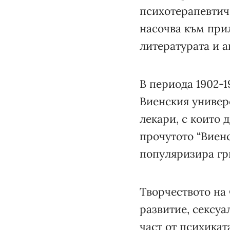
психотерапевтичн
насочва към при
литературата и а
В периода 1902-1
Виенския универс
лекари, с които 
прочутото “Виенс
популяризира гр
Творчеството на
развитие, сексуа
част от психикат