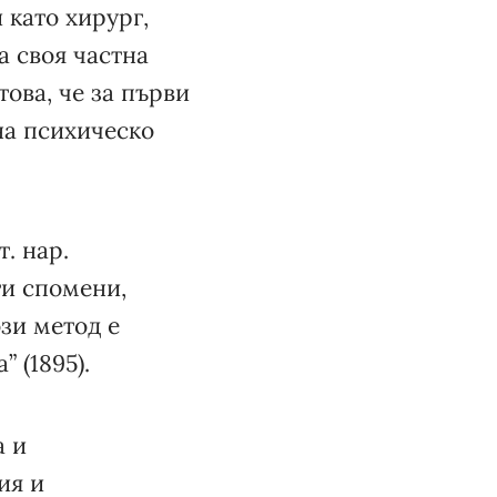
 като хирург,
а своя частна
това, че за първи
на психическо
. нар.
ти спомени,
ози метод е
 (1895).
а и
ия и