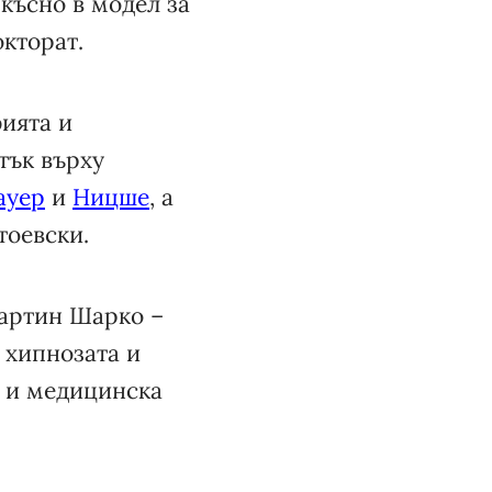
късно в модел за
окторат.
ията и
тък върху
ауер
и
Ницше
, а
тоевски.
Мартин Шарко –
 хипнозата и
е и медицинска