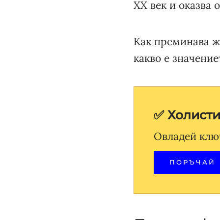
ХХ век и оказва 
Как преминава ж
какво е значение
✅ Холист
Овладей клю
ПОРЪЧАЙ