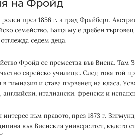
я на Фройд
роден през 1856 г. в град Фрайберг, Австри
ско семейство. Баща му е дребен търговец 
 отглежда седем деца.
ейство Фройд се премества във Виена. Там 
 частно еврейско училище. След това той п
 в гимназия и става първенец на класа. Усв
, английски, италиански, френски и испанск
 интерес към правото, през 1873 г. Зигмун
дицина във Виенския университет, където с