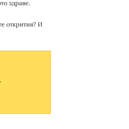
то здраве.
те открития? И
.