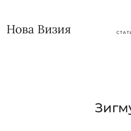
Skip
Skip
to
to
main
footer
Нова Визия
СТАТ
content
Зигм