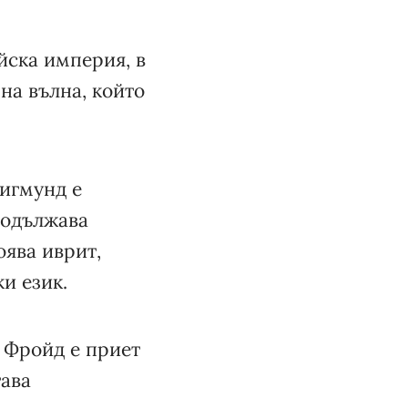
йска империя, в
на вълна, който
Зигмунд е
родължава
оява иврит,
и език.
д Фройд е приет
тава