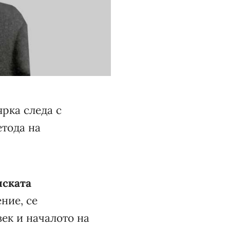
ярка следа с
етода на
нската
ние, се
ек и началото на