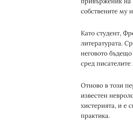
привърженик на 
собствените му н
Като студент, Ф
литературата. Ср
неговото бъдещо 
сред писателите 
Отново в този п
известен невроло
хистерията, и е 
практика.