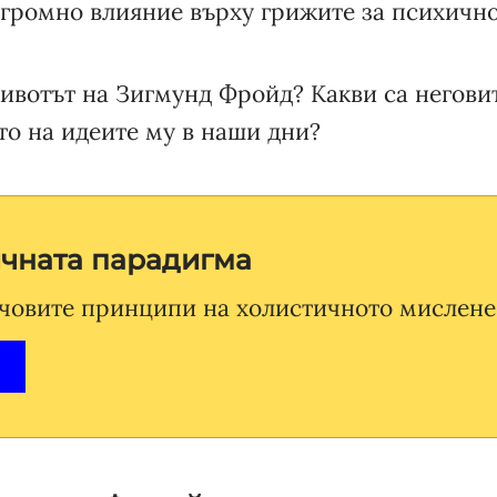
огромно влияние върху грижите за психично
ивотът на Зигмунд Фройд? Какви са негови
то на идеите му в наши дни?
ичната парадигма
човите принципи на холистичното мислене