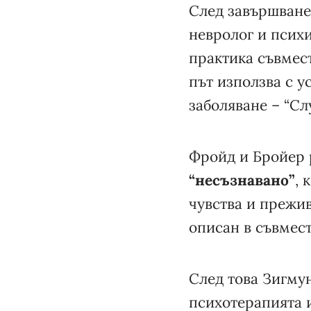
След завършване 
невролог и психи
практика съвмест
път използва с у
заболяване – “Слу
Фройд и Бройер р
“несъзнавано”
, 
чувства и прежив
описан в съвмест
След това Зигму
психотерапията 