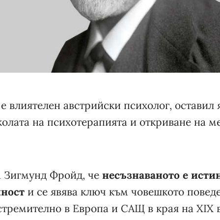
е влиятелен австрийски психолог, оставил 
олата на психотерапията и откриване на м
а Зигмунд Фройд, че
несъзнаваното е исти
лност
и се явява ключ към човешкото поведе
тремително в Европа и САЩ в края на ХІХ в