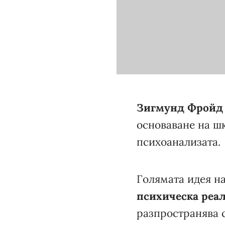
Зигмунд Фройд
основаване на шк
психоанализата.
Голямата идея н
психическа реа
разпространява с